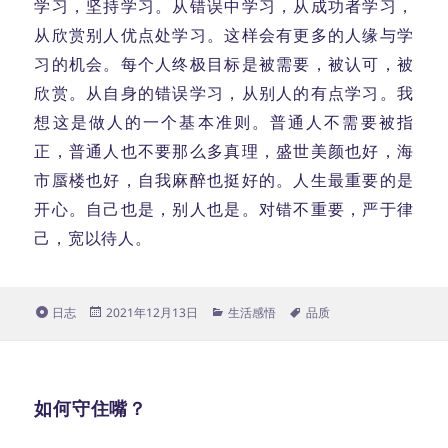
学习，坚持学习。从错误中学习，从成功者学习，
从欣赏别人优点处学习。这样会有更多的人缘与学
习的机会。每个人终极目标是被需要，被认可，被
欣赏。从自身的错误学习，从别人的有点学习。我
想这是做人的一个基本准则。普通人不需要被指
正，普通人也不要那么多真理，盛世美颜也好，海
市蜃楼也好，自我麻醉也挺好的。人生最重要的是
开心。自己也是，别人也是。对错不重要，严于律
己，宽以待人。
格
发
分
标
日志
2021年12月13日
生活感悟
品质
式
布
类
签
于
如何守住嘴？