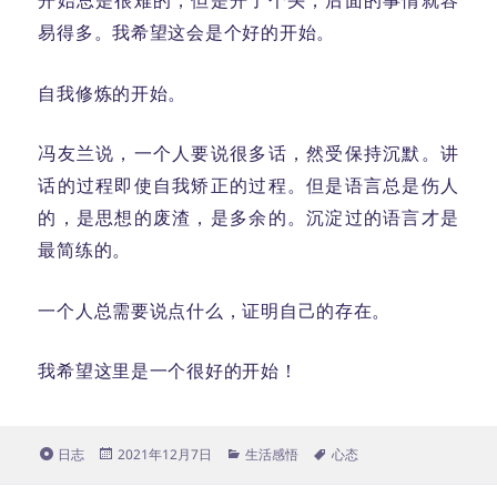
开始总是很难的，但是开了个头，后面的事情就容
易得多。我希望这会是个好的开始。
自我修炼的开始。
冯友兰说，一个人要说很多话，然受保持沉默。讲
话的过程即使自我矫正的过程。但是语言总是伤人
的，是思想的废渣，是多余的。沉淀过的语言才是
最简练的。
一个人总需要说点什么，证明自己的存在。
我希望这里是一个很好的开始！
格
发
分
标
日志
2021年12月7日
生活感悟
心态
式
布
类
签
于