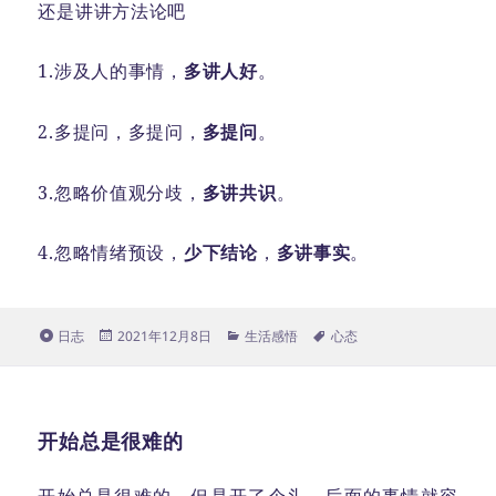
还是讲讲方法论吧
1.涉及人的事情，
多讲人好
。
2.多提问，多提问，
多提问
。
3.忽略价值观分歧，
多讲共识
。
4.忽略情绪预设，
少下结论
，
多讲事实
。
格
发
分
标
日志
2021年12月8日
生活感悟
心态
式
布
类
签
于
开始总是很难的