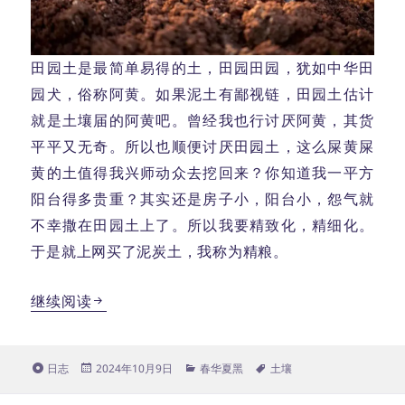
田园土是最简单易得的土，田园田园，犹如中华田
园犬，俗称阿黄。如果泥土有鄙视链，田园土估计
就是土壤届的阿黄吧。曾经我也行讨厌阿黄，其货
平平又无奇。所以也顺便讨厌田园土，这么屎黄屎
黄的土值得我兴师动众去挖回来？你知道我一平方
阳台得多贵重？其实还是房子小，阳台小，怨气就
不幸撒在田园土上了。所以我要精致化，精细化。
于是就上网买了泥炭土，我称为精粮。
配土其三—田园土
继续阅读
格
发
分
标
日志
2024年10月9日
春华夏黑
土壤
式
布
类
签
于