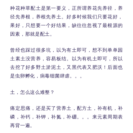
种花种草配土是第一要义，正所谓养花先养径，养
径先养根，养根先养土。好多时候我们只要花好，
果好，只想要一个好结果，缺往往忽视了最根源的
因素，那就是配土。
曾经也踩过很多坑，以为有土即可，想不到单单园
土素土没营养，容易板结。以为有机土即可，所以
去挖了好多野土淤泥土，又黑代表又肥沃！后面也
是虫卵孵化，病毒细菌肆虐。。。
土，怎么这么难整？
痛定思痛，还是买了营养土，配方土，补有机，补
磷，补钙，补钾，补氮，补硼。。。来元素周期表
再背一遍。