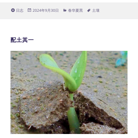
格
发
分
标
日志
2024年9月30日
春华夏黑
土壤
式
布
类
签
于
配土其一