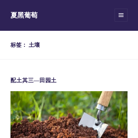
夏黑葡萄
菜单和
挂件
标签：
土壤
配土其三—田园土