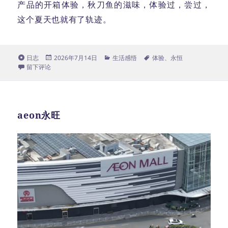
产品的开箱体验，秋刀鱼的滋味，体验过，尝过，
这个夏天也就有了轨迹。
格
发
分
标
日志
2026年7月14日
生活感悟
体验
、
永恒
式
于什么都坏
布
类
签
留下评论
于
aeon永旺