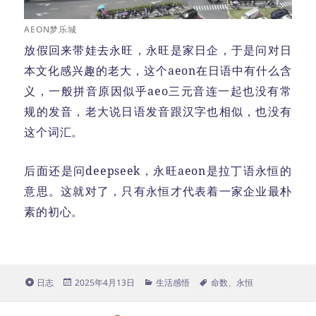
AEON梦乐城
放假回来带娃去永旺，永旺是家日企，于是问对日
本文化感兴趣的老大，这个aeon在日语中有什么含
义，一般拼音原因似乎aeo三元音连一起也没有常
规的发音，老大说日语发音跟汉字也相似，也没有
这个词汇。
后面还是问deepseek，永旺aeon是拉丁语永恒的
意思。这就对了，只有永恒才代表着一家企业最朴
素的初心。
格
发
分
标
日志
2025年4月13日
生活感悟
命数
、
永恒
式
布
类
签
于