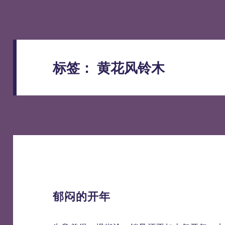
标签：
黄花风铃木
郁闷的开年