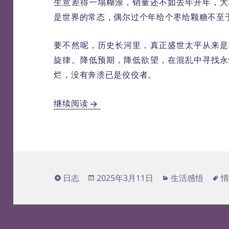
生意差得一塌糊涂，销量还不如去年开年，大
是世界的常态，偶尔过个年给个枣给颗糖不至
要不然呢，历史长河里，真正盛世太平从来是
旋律。降低预期，降低欲望，在混乱中寻找永
烂，没有奔溃已是佼佼者。
郁闷的开年
继续阅读
格
发
分
标
日志
2025年3月11日
生活感悟
式
布
类
签
于