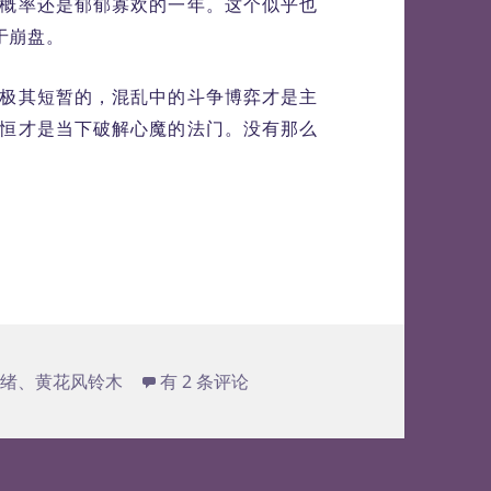
概率还是郁郁寡欢的一年。这个似乎也
于崩盘。
极其短暂的，混乱中的斗争博弈才是主
恒才是当下破解心魔的法门。没有那么
郁闷的开年
情绪
、
黄花风铃木
有 2 条评论