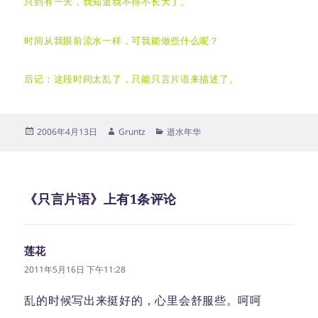
只到有一天，我知道我不得不长大了。
时间从我眼前流水一样，可我能做些什么呢？
后记：这段时间太乱了，只能只言片语来描述了。
发
作
分
2006年4月13日
Gruntz
逝水年华
布
者
类
于
《只言片语》上有1条评论
莲花
说
道：
2011年5月16日 下午11:28
乱的时候写出来挺好的，心里会舒服些。呵呵