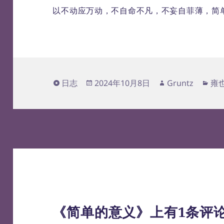
以不动应万动，不自命不凡，不妄自菲薄，简
格
发
作
分
日志
2024年10月8日
Gruntz
雍
式
布
者
类
于
《简单的意义》上有1条评