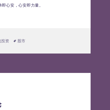
单即心安，心安即力量。
标
也投资
股市
签
论