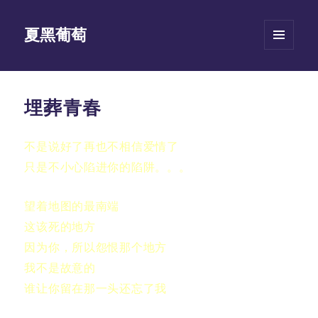
夏黑葡萄
菜单和
挂件
埋葬青春
不是说好了再也不相信爱情了
只是不小心陷进你的陷阱。。。
望着地图的最南端
这该死的地方
因为你，所以怨恨那个地方
我不是故意的
谁让你留在那一头还忘了我