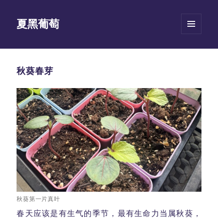
夏黑葡萄
菜单和
挂件
秋葵春芽
秋葵第一片真叶
春天应该是有生气的季节，最有生命力当属秋葵，