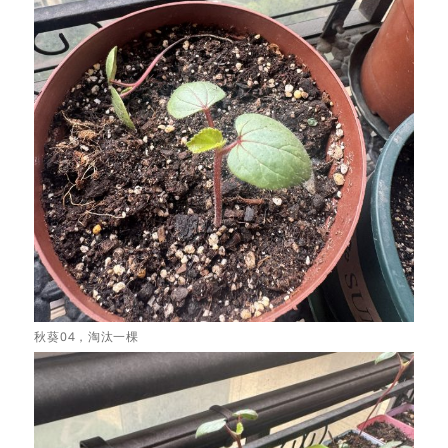
秋葵04，淘汰一棵