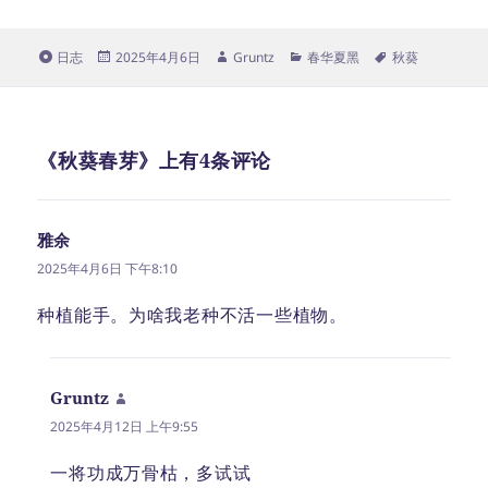
格
发
作
分
标
日志
2025年4月6日
Gruntz
春华夏黑
秋葵
式
布
者
类
签
于
《秋葵春芽》上有4条评论
雅余
说
道：
2025年4月6日 下午8:10
种植能手。为啥我老种不活一些植物。
Gruntz
说
道：
2025年4月12日 上午9:55
一将功成万骨枯，多试试