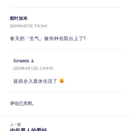
粽叶加米
说
道：
2025年4月7日 下午3:41
春天的「生气」被你种在阳台上了?
Gruntz
说
道：
2025年4月12日 上午9:55
提前步入退休生活了
评论已关闭。
文
上一篇
章
中年男人的爱好
上