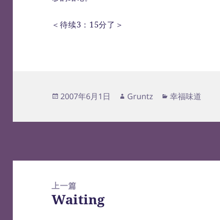
＜待续3：15分了＞
发
作
分
2007年6月1日
Gruntz
幸福味道
布
者
类
于
文
章
上一篇
导
Waiting
上
航
篇