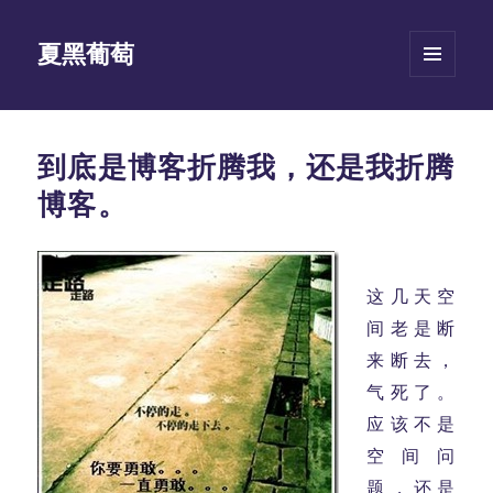
夏黑葡萄
菜单和
挂件
到底是博客折腾我，还是我折腾
博客。
这几天空
间老是断
来断去，
气死了。
应该不是
空间问
题，还是