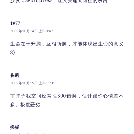
沙发….wordpress，让人头痛又向往的东西！
1v77
说
道：
2009年10月14日 上午8:47
生命在于升腾，互相折腾，才能体现出生命的意义
8)
崔凯
说
道：
2009年10月15日 上午11:31
前阵子我空间经常性500错误，估计跟你心情差不
多。极度恶劣
搓板
说