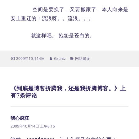
空间是要换了，又要搬家了，本人向来是
安土重迁的！流浪呀。。流浪。。。
就这样吧。 抱怨是苍白的。
发
作
分
2009年10月14日
Gruntz
网站建设
布
者
类
于
《到底是博客折腾我，还是我折腾博客。》上
有7条评论
我心疯狂
说
道：
2009年10月14日 上午8:16