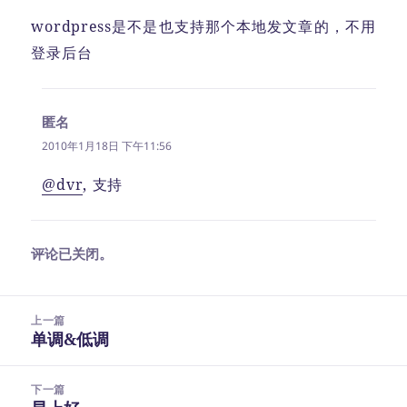
wordpress是不是也支持那个本地发文章的，不用
登录后台
匿名
说
道：
2010年1月18日 下午11:56
@dvr
, 支持
评论已关闭。
文
上一篇
章
单调&低调
上
导
篇
航
文
下一篇
章：