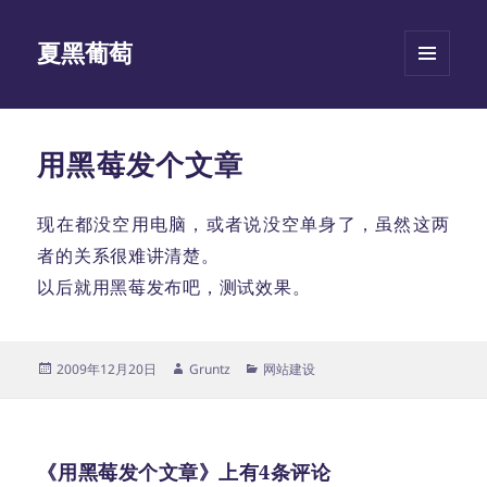
夏黑葡萄
菜单和
挂件
用黑莓发个文章
现在都没空用电脑，或者说没空单身了，虽然这两
者的关系很难讲清楚。
以后就用黑莓发布吧，测试效果。
发
作
分
2009年12月20日
Gruntz
网站建设
布
者
类
于
《用黑莓发个文章》上有4条评论