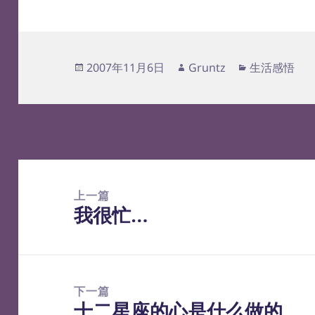
发
作
分
2007年11月6日
Gruntz
生活感悟
布
者
类
于
文
章
上一篇
导
我很忙…
上
航
篇
文
章：
下一篇
十二星座的心是什么做的
下