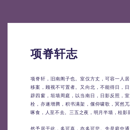
项脊轩志
项脊轩，旧南阁子也。室仅方丈，可容一人居
移案，顾视不可置者。又向北，不能得日，日
辟四窗，垣墙周庭，以当南日，日影反照，室
栓，亦遂增腾，积书满架，偃仰啸歌，冥然兀
啄食，人至不去。三五之夜，明月半墙，桂影
然予居于此，多可喜，亦多可悲。先是庭中通