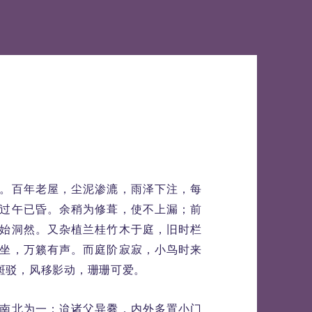
。百年老屋，尘泥渗漉，雨泽下注，每
过午已昏。余稍为修葺，使不上漏；前
始洞然。又杂植兰桂竹木于庭，旧时栏
坐，万籁有声。而庭阶寂寂，小鸟时来
斑驳，风移影动，珊珊可爱。
南北为一；迨诸父异爨，内外多置小门