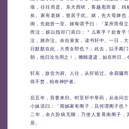
墙，往往而是。东犬西吠，客越庖而宴，鸡
矣。家有老妪，曾居于此。妪，先大母婢也
闺，先妣曾一至。妪每谓予曰：「某所而母立
而泣；娘以指叩门扉曰：＂儿寒乎？欲食乎
泣，妪亦泣。余自束发，读书轩中。一日，大
日默默在此，大类女郎也？」此去，以手阖门
朝，他日汝当用之！」瞻顾遗迹，如在昨日，
轩东，故尝为厨。人往，从轩前过。余扃牖而
得不焚，殆有神护者。
后五年，吾妻来归。时至轩中草药，从余问古
小妹语曰：「闻姊家有阁子，且何谓阁子也？
二年，余久卧病无聊，乃使人复葺南阁子，
居。