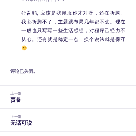
@吾鸫, 应该是我佩服你才对呀，还在折腾。
我都折腾不了，主题跟布局几年都不变。现在
一般也只写写一些生活感想，对程序己经力不
从心。还有就是稳定一点，换个说法就是保守
评论已关闭。
文
上一篇
章
责备
上
导
篇
航
文
下一篇
章：
无话可说
下
篇