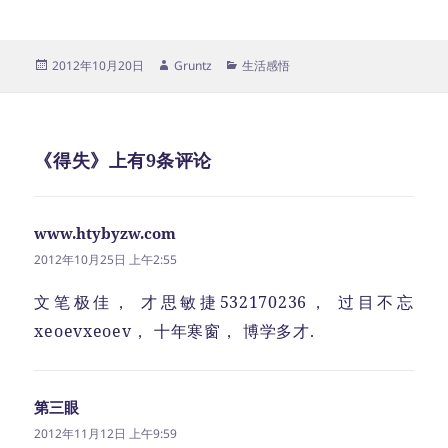
发
作
分
2012年10月20日
Gruntz
生活感悟
布
者
类
于
《得失》上有9条评论
www.htybyzw.com
说
道：
2012年10月25日 上午2:55
文笔极佳， 才思敏捷532170236， 过目不忘
xeoevxeoev， 十年寒窗， 博学多才.
第三眼
说
道：
2012年11月12日 上午9:59