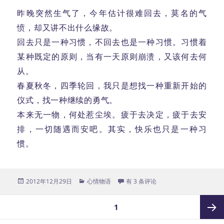
昨晚突然生气了，今年估计很难回去，莫名的气
愤，却又讲不出什么缘故。
回去只是一种习惯，不回去也是一种习惯。习惯着
某种既定的原则，当有一天原则崩溃，又该何去何
从。
春夏秋冬，四季轮回，我只是想找一种重新开始的
仪式，找一种继续的勇气。
本来无一物，何处惹尘埃。疲于去决定，疲于去安
排，一切随遇而安吧。其实，快乐也只是一种习
惯。
发
分
回家
2012年12月29日
心情物语
有 3 条评论
布
类
于
文
页
1
章
分