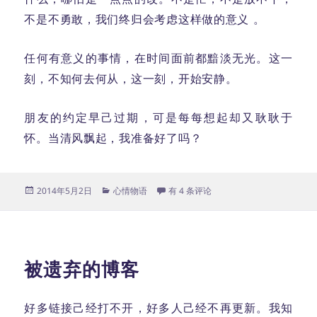
不是不勇敢，我们终归会考虑这样做的意义 。
任何有意义的事情，在时间面前都黯淡无光。这一
刻，不知何去何从，这一刻，开始安静。
朋友的约定早己过期，可是每每想起却又耿耿于
怀。当清风飘起，我准备好了吗？
发
分
平淡
2014年5月2日
心情物语
有 4 条评论
布
类
于
被遗弃的博客
好多链接己经打不开，好多人己经不再更新。我知