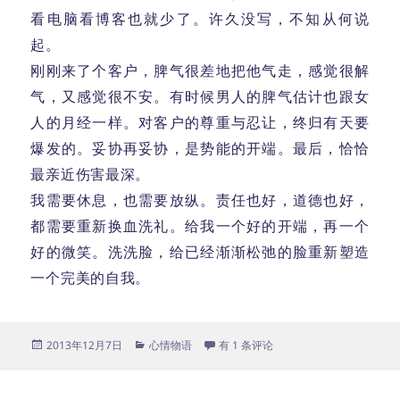
看电脑看博客也就少了。许久没写，不知从何说
起。
刚刚来了个客户，脾气很差地把他气走，感觉很解
气，又感觉很不安。有时候男人的脾气估计也跟女
人的月经一样。对客户的尊重与忍让，终归有天要
爆发的。妥协再妥协，是势能的开端。最后，恰恰
最亲近伤害最深。
我需要休息，也需要放纵。责任也好，道德也好，
都需要重新换血洗礼。给我一个好的开端，再一个
好的微笑。洗洗脸，给已经渐渐松弛的脸重新塑造
一个完美的自我。
发
分
更新
2013年12月7日
心情物语
有 1 条评论
布
类
于