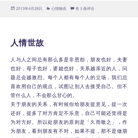
发
分
万箭穿心
2013年4月28日
心情物语
有 3 条评论
布
类
于
人情世故
人与人之间总有那么多是非恩怨，朋友也好，夫妻
也好，母子也好，婆媳也好，关系越亲近的人，问
题总会越激烈。每个人都有每个人的立场，我们总
喜欢用自己的观点，试图让别人去接受自己。但不
管什么人，不会那么甘心的。
关于朋友的关系，有时候你给朋友提意见，提一次
还好，提多了对方肯定不乐意，自己可能还觉得是
为对方好。所以处朋友的原则是「久而敬之」，作
为朋友，看到朋友有不对，如果不提，那不是做朋