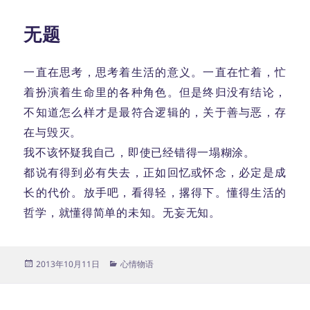
无题
一直在思考，思考着生活的意义。一直在忙着，忙
着扮演着生命里的各种角色。但是终归没有结论，
不知道怎么样才是最符合逻辑的，关于善与恶，存
在与毁灭。
我不该怀疑我自己，即使已经错得一塌糊涂。
都说有得到必有失去，正如回忆或怀念，必定是成
长的代价。放手吧，看得轻，撂得下。懂得生活的
哲学，就懂得简单的未知。无妄无知。
发
分
2013年10月11日
心情物语
布
类
于