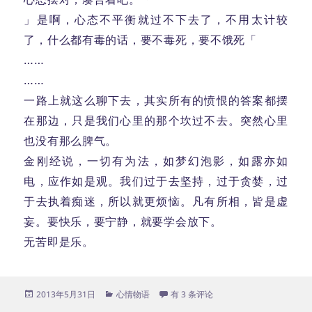
」是啊，心态不平衡就过不下去了，不用太计较
了，什么都有毒的话，要不毒死，要不饿死「
……
……
一路上就这么聊下去，其实所有的愤恨的答案都摆
在那边，只是我们心里的那个坎过不去。突然心里
也没有那么脾气。
金刚经说，一切有为法，如梦幻泡影，如露亦如
电，应作如是观。我们过于去坚持，过于贪婪，过
于去执着痴迷，所以就更烦恼。凡有所相，皆是虚
妄。要快乐，要宁静，就要学会放下。
无苦即是乐。
发
分
东站
2013年5月31日
心情物语
有 3 条评论
布
类