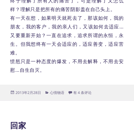
终于理解了所有人的痛苦了，可是理解了又怎么
样？理解只是把所有的痛苦阴影盖在自己头上。
有一天在想，如果明天就死去了，那该如何，我的
朋友，我的客户，我的亲人们，又该如何去适应…
又要重新开始？一直在追求，追求所谓的永恒，永
生。但我想终有一天会适应的，适应善变，适应苦
难。
愤怒只是一种态度的爆发，不用去解释，不用去安
慰…自生自灭。
发
分
终于
2013年2月28日
心情物语
有 4 条评论
布
类
于
回家