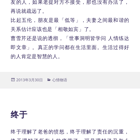
友的人，如果老提对方不接受，那也没有办法了，
再说就疏远了。
比起五伦，朋友是最「低等」，夫妻之间最和谐的
关系估计应该也是「相敬如宾」了。
曹雪芹还是说的透彻，「世事洞明皆学问 人情练达
即文章」。真正的学问都在生活里面。生活过得好
的人肯定是智慧的人。
发
分
2013年3月30日
心情物语
布
类
于
终于
终于理解了老爸的愤怒，终于理解了责任的沉重，