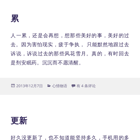
累
人一累，还是会再想，想那些美好的事，美好的过
去。因为害怕现实，疲于争执， 只能默然地跟过去
诉说，诉说过去的那些风花雪月。真的，有时回去
是剂安眠药。沉沉而不愿清醒。
发
分
累
2013年12月7日
心情物语
有 4 条评论
布
类
于
更新
好久没更新了，也不知道能坚持多久，手机用的多