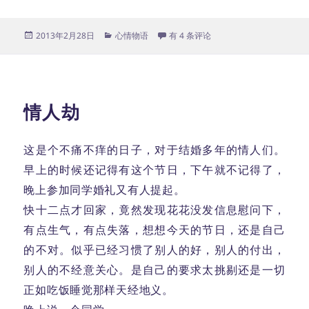
发
分
终于
2013年2月28日
心情物语
有 4 条评论
布
类
于
情人劫
这是个不痛不痒的日子，对于结婚多年的情人们。
早上的时候还记得有这个节日，下午就不记得了，
晚上参加同学婚礼又有人提起。
快十二点才回家，竟然发现花花没发信息慰问下，
有点生气，有点失落，想想今天的节日，还是自己
的不对。似乎已经习惯了别人的好，别人的付出，
别人的不经意关心。是自己的要求太挑剔还是一切
正如吃饭睡觉那样天经地义。