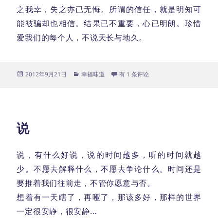
之我幸，失之亦已无悔。所谓的信任，就是明知可
能被骗却也相信。结果已不重要，心已明朗。珍惜
爱我们的每个人，不说天长与地久。
发
分
爱人
2012年9月21日
幸福味道
有 1 条评论
布
类
于
说
说，有什么好说，说的时间越多，听的时间就越
少。不愿去解释什么，不愿去争论什么。时间还是
要推着我们往前走，不管你愿意与否。
想着有一天瞎了，再哑了，那该多好，那样的世界
一定很安静，很安静…