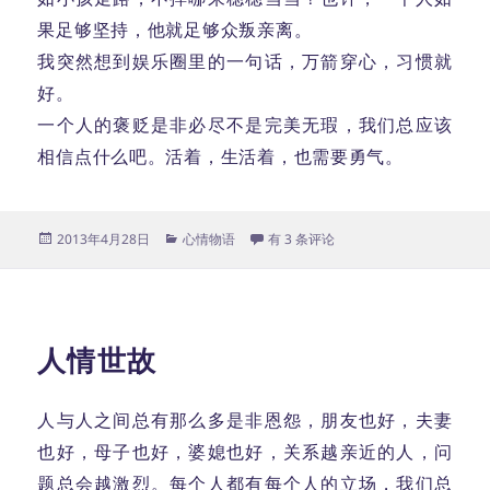
果足够坚持，他就足够众叛亲离。
我突然想到娱乐圈里的一句话，万箭穿心，习惯就
好。
一个人的褒贬是非必尽不是完美无瑕，我们总应该
相信点什么吧。活着，生活着，也需要勇气。
发
分
万箭穿心
2013年4月28日
心情物语
有 3 条评论
布
类
于
人情世故
人与人之间总有那么多是非恩怨，朋友也好，夫妻
也好，母子也好，婆媳也好，关系越亲近的人，问
题总会越激烈。每个人都有每个人的立场，我们总