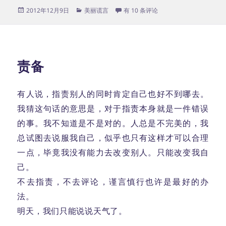
发
分
无话可说
2012年12月9日
美丽谎言
有 10 条评论
布
类
于
责备
有人说，指责别人的同时肯定自己也好不到哪去。
我猜这句话的意思是，对于指责本身就是一件错误
的事。我不知道是不是对的。人总是不完美的，我
总试图去说服我自己，似乎也只有这样才可以合理
一点，毕竟我没有能力去改变别人。只能改变我自
己。
不去指责，不去评论，谨言慎行也许是最好的办
法。
明天，我们只能说说天气了。