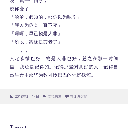
晚上说一个同学，
说你变了，
「哈哈，必须的，那你以为呢？」
「我以为你会一直不变」
「呵呵，早已物是人非」
「所以，我还是变老了」
，，，，
人老多情也好，物是人非也好，总之在那一时间
里，我还是记得的。记得那些对我好的人，记得自
己生命里那些为数可怜巴巴的记忆残骸。
发
分
情人劫
2013年2月14日
幸福味道
有 2 条评论
布
类
于
Lost