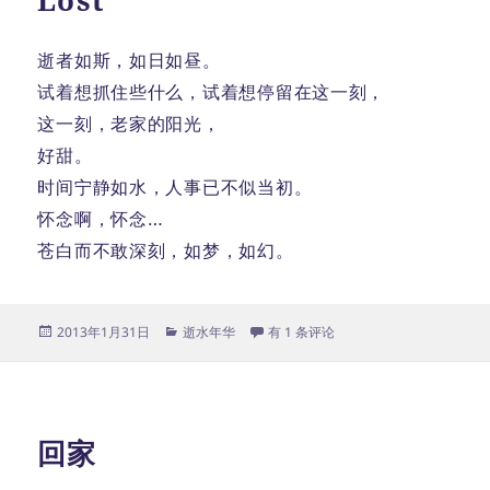
逝者如斯，如日如昼。
试着想抓住些什么，试着想停留在这一刻，
这一刻，老家的阳光，
好甜。
时间宁静如水，人事已不似当初。
怀念啊，怀念…
苍白而不敢深刻，如梦，如幻。
发
分
Lost
2013年1月31日
逝水年华
有 1 条评论
布
类
于
回家