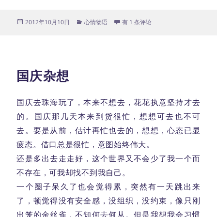
发
分
责备
2012年10月10日
心情物语
有 1 条评论
布
类
于
国庆杂想
国庆去珠海玩了，本来不想去，花花执意坚持才去
的。国庆那几天本来到货很忙，想想可去也不可
去。要是从前，估计再忙也去的，想想，心态已显
疲态。借口总是很忙，意图始终伟大。
还是多出去走走好，这个世界又不会少了我一个而
不存在，可我却找不到我自己。
一个圈子呆久了也会觉得累，突然有一天跳出来
了，顿觉得没有安全感，没组织，没约束，像只刚
出笼的金丝雀，不知何去何从。但是我想我会习惯