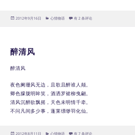
发
分
说
2012年9月16日
心情物语
有 2 条评论
布
类
于
醉清风
醉清风
夜色阑珊风无边，且歌且醉谁人颠。
卿色朦胧明眸笑，酒洒罗裙柳曳翩。
清风沉醉欲飘摇，天色未明情千牵。
不问凡间多少事，蓬莱缥缈羽化仙。
发
分
醉清风
2012年8月11日
心情物语
有 7 条评论