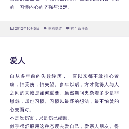
的，习惯内心的坚强与淡定。
发
分
国庆杂想
2012年10月5日
幸福味道
有 1 条评论
布
类
于
爱人
自从多年前的失败经历，一直以来都不敢推心置
腹，怕受伤，怕失望。多年以后，方才觉得人与人
之间的真诚是如何重要。虽然期间夹杂着多少是非
恩怨，却也习惯。习惯以最坏的想法，最不怕烫的
心去面对。
不是没伤害，只是伤已结痂。
似乎很舒服用这种态度去爱自己，爱亲人朋友。得