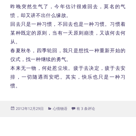
昨晚突然生气了，今年估计很难回去，莫名的气
愤，却又讲不出什么缘故。
回去只是一种习惯，不回去也是一种习惯。习惯着
某种既定的原则，当有一天原则崩溃，又该何去何
从。
春夏秋冬，四季轮回，我只是想找一种重新开始的
仪式，找一种继续的勇气。
本来无一物，何处惹尘埃。疲于去决定，疲于去安
排，一切随遇而安吧。其实，快乐也只是一种习
惯。
发
分
回家
2012年12月29日
心情物语
有 3 条评论
布
类
于