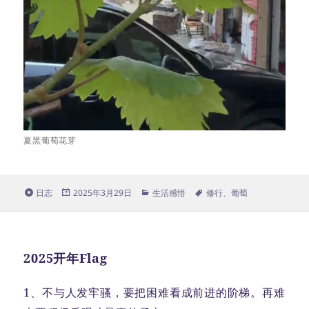
夏黑葡萄花芽
格
发
分
标
日志
2025年3月29日
生活感悟
修行
、
葡萄
式
布
类
签
于
2025开年Flag
1、不与人发牢骚，要把困难看成前进的阶梯。再难