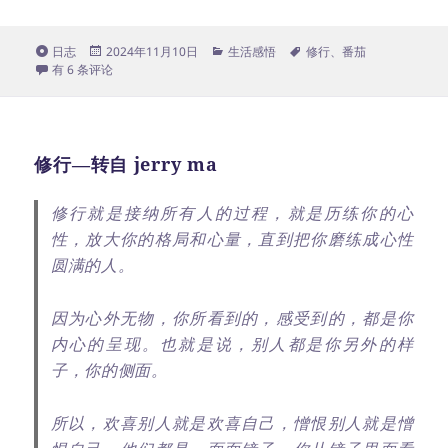
格
发
分
标
日志
2024年11月10日
生活感悟
修行
、
番茄
式
有心摘花花不开
布
类
签
有 6 条评论
于
修行—转自 jerry ma
修行就是接纳所有人的过程，就是历练你的心
性，放大你的格局和心量，直到把你磨练成心性
圆满的人。
因为心外无物，你所看到的，感受到的，都是你
内心的呈现。也就是说，别人都是你另外的样
子，你的侧面。
所以，欢喜别人就是欢喜自己，憎恨别人就是憎