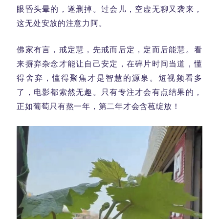
眼昏头晕的，遂删掉。过会儿，空虚无聊又袭来，
这无处安放的注意力阿。
佛家有言，戒定慧，先戒而后定，定而后能慧。看
来摒弃杂念才能让自己安定，在碎片时间当道，懂
得舍弃，懂得聚焦才是智慧的源泉。短视频看多
了，电影都索然无趣。只有专注才会有点结果的，
正如葡萄只有熬一年，第二年才会含苞绽放！