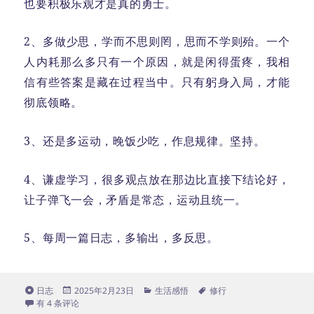
也要积极乐观才是真的勇士。
2、多做少思，学而不思则罔，思而不学则殆。一个
人内耗那么多只有一个原因，就是闲得蛋疼，我相
信有些答案是藏在过程当中。只有躬身入局，才能
彻底领略。
3、还是多运动，晚饭少吃，作息规律。坚持。
4、谦虚学习，很多观点放在那边比直接下结论好，
让子弹飞一会，矛盾是常态，运动且统一。
5、每周一篇日志，多输出，多反思。
格
发
分
标
日志
2025年2月23日
生活感悟
修行
式
2025开年Flag
布
类
签
有 4 条评论