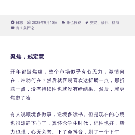
格
发
分
标
日志
2025年9月10日
雍也投资
交易
、
修行
、
格局
式
一山看着一山高
布
类
签
有 1 条评论
于
聚焦，戒定慧
开年都挺焦虑，整个市场似乎有心无力，激情何
在，冲动何在？然后就容易喜欢这折腾一点，那折
腾一点，没有持续性也就没有啥结果。然后，就更
焦虑了哈。
有人说顺境多做事，逆境多读书。但是现在的心境
也很难静下心了，真怀念学生时代，记性也好，毅
力也强，心无旁骛。下了会抖音，刷了一个下午，