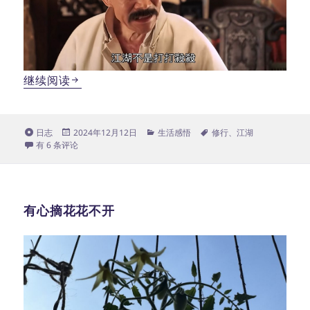
人情，事故。
继续阅读
格
发
分
标
日志
2024年12月12日
生活感悟
修行
、
江湖
式
人情，事故。
布
类
签
有 6 条评论
于
有心摘花花不开