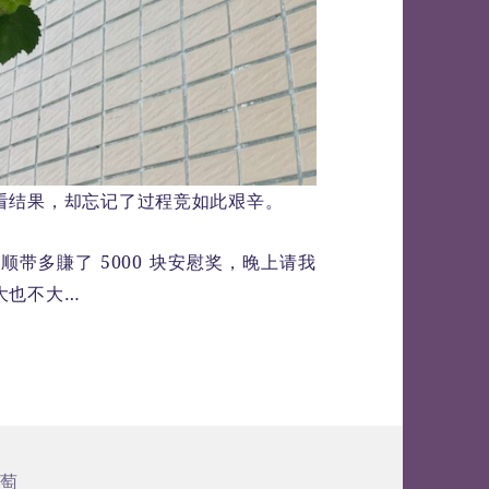
看结果，却忘记了过程竞如此艰辛。
！顺带多賺了 5000 块安慰奖，晚上请我
大也不大…
葡萄