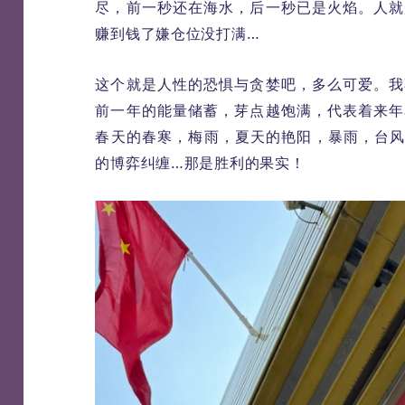
尽，前一秒还在海水，后一秒已是火焰。人就
赚到钱了嫌仓位没打满…
这个就是人性的恐惧与贪婪吧，多么可爱。我
前一年的能量储蓄，芽点越饱满，代表着来年
春天的春寒，梅雨，夏天的艳阳，暴雨，台风
的博弈纠缠…那是胜利的果实！