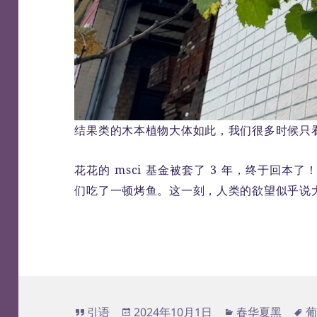
结果类的木本植物大体如此，我们很多时候只
花花的 msci 基金被套了 3 年，终于回本了
们吃了一顿烤鱼。这一刻，人类的欲望似乎说
格
发
分
标
引语
2024年10月1日
春华夏黑