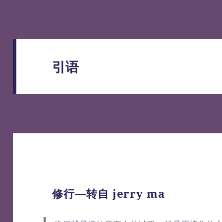
引语
修行—转自 jerry ma