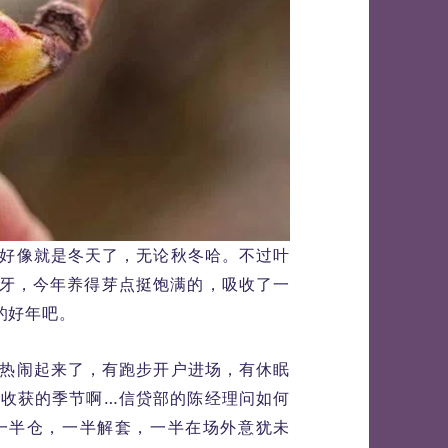
好像就是冬天了，无论秋冬哈。不过叶
牙，今年养得芽点挺饱满的，吸收了一
的好年吧。
热闹起来了，有跑步开户进场，有休眠
收获的季节啊…信贷部的陈经理问如何
一半仓，一半解套，一半在场外意犹未