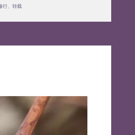
标
修行
、
转载
签