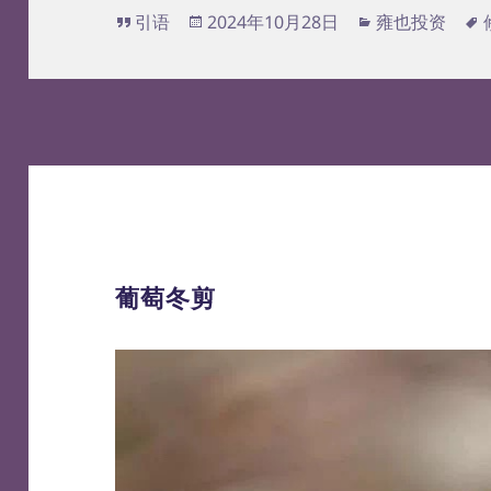
格
发
分
引语
2024年10月28日
雍也投资
式
布
类
于
葡萄冬剪