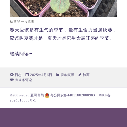
秋葵第一片真叶
春天应该是有生气的季节，最有生命力当属秋葵，
应该叫夏葵才是，夏天才是它生命最旺盛的季节。
秋葵春芽
继续阅读
格
发
分
标
日志
2025年4月6日
春华夏黑
秋葵
式
秋葵春芽
布
类
签
有 4 条评论
于
©2005-2026
夏黑葡萄
粤公网安备44011802000983
| 粤ICP备
2024316363号-1