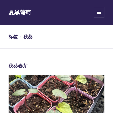
夏黑葡萄
菜单和
挂件
标签：
秋葵
秋葵春芽