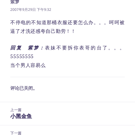
紫箩
说
道：
2007年9月29日 下午9:32
不停电的不知道那桶衣服还要怎么办。。。呵呵被
逼了才洗还感夸自己勤劳！！
回复 紫箩：
表妹不要拆你表哥的台了。。。
55555555
当个男人容易么
评论已关闭。
文
上一篇
章
小黑金鱼
上
导
篇
航
文
下一篇