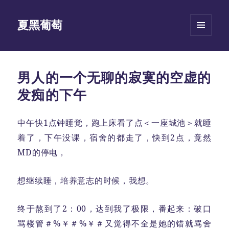
夏黑葡萄
菜单和
挂件
男人的一个无聊的寂寞的空虚的
发痴的下午
中午快1点钟睡觉，跑上床看了点＜一座城池＞就睡
着了，下午没课，宿舍的都走了，快到2点，竟然
MD的停电，
想继续睡，培养意志的时候，我想。
终于熬到了2：00，达到我了极限，番起来：破口
骂楼管＃%￥＃%￥＃又觉得不全是她的错就骂舍