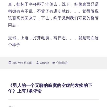
桌，把杯子半杯椰子汁倒去，洗下，好像桌面只是
稍微有点不乱，不管了有进步就好。。。觉得管应
该聊高兴回来了，下去，终于见到我们可爱的楼管
同志，
交钱，上电，打开电脑，写日志。。。就是现在这
个样子
发
作
分
2007年5月23日
Gruntz
心情物语
布
者
类
于
《男人的一个无聊的寂寞的空虚的发痴的下
午》上有1条评论