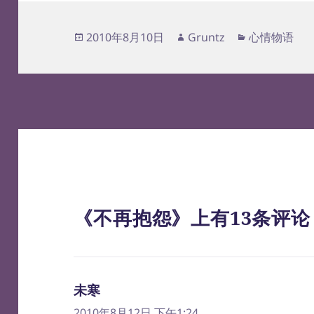
发
作
分
2010年8月10日
Gruntz
心情物语
布
者
类
于
《不再抱怨》上有13条评论
未寒
说
道：
2010年8月12日 下午1:24