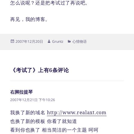
怎么说呢？还是把考试过了再说吧。
再见，我的博客。
发
作
分
2007年12月20日
Gruntz
心情物语
布
者
类
于
《考试了》上有6条评论
右脚拉提琴
说
道：
2007年12月21日 下午10:26
我换了新的域名
http://www.realaxt.com
也换了新的模板 你看了就知道
看到你也换了 相当简洁的一个主题 呵呵