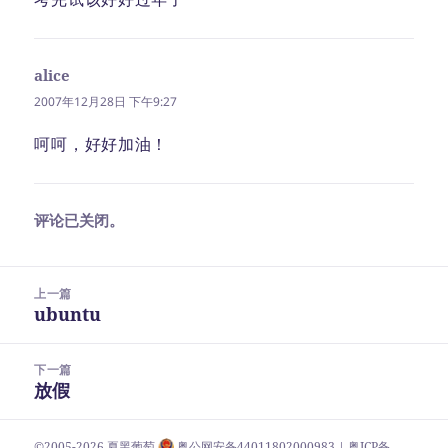
alice
说
道：
2007年12月28日 下午9:27
呵呵，好好加油！
评论已关闭。
文
上一篇
章
ubuntu
上
导
篇
航
文
下一篇
章：
放假
下
篇
文
©2005-2026
夏黑葡萄
粤公网安备44011802000983
| 粤ICP备