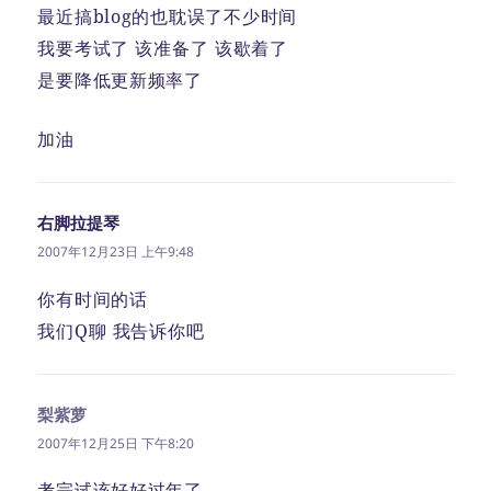
最近搞blog的也耽误了不少时间
我要考试了 该准备了 该歇着了
是要降低更新频率了
加油
右脚拉提琴
说
道：
2007年12月23日 上午9:48
你有时间的话
我们Q聊 我告诉你吧
梨紫萝
说
道：
2007年12月25日 下午8:20
考完试该好好过年了