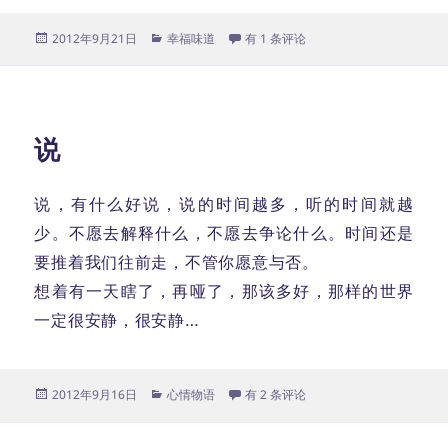
发
分
爱人
2012年9月21日
幸福味道
有 1 条评论
布
类
于
说
说，有什么好说，说的时间越多，听的时间就越
少。不愿去解释什么，不愿去争论什么。时间还是
要推着我们往前走，不管你愿意与否。
想着有一天瞎了，再哑了，那该多好，那样的世界
一定很安静，很安静…
发
分
说
2012年9月16日
心情物语
有 2 条评论
布
类
于