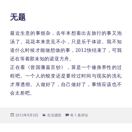
无题
最近生意的事烦杂，去年本想着出去旅行的事又泡
汤了。花花本来意见不小，只是乐于体谅。我不知
道什么时候才能做想做的事，2012快结束了，可我
还在等着那未知的诺亚方舟。
正在看《曾国藩嘉言钞》，算是一个修身养性的过
程吧。一个人的蜕变还是要经过时间与现实的洗礼
才厚透彻。人做好了，自己做好了，事情应该也不
会太差吧。
发
分
无题
2012年9月3日
生活感悟
有 1 条评论
布
类
于