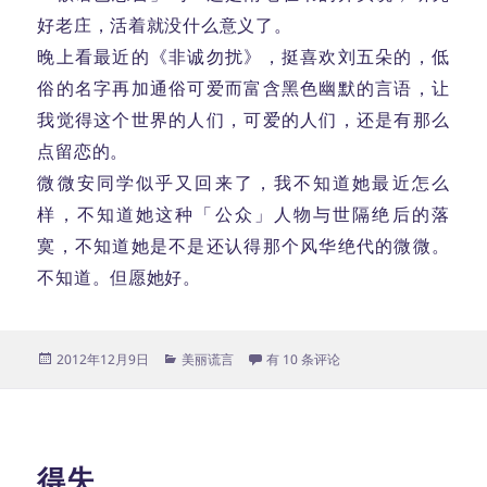
好老庄，活着就没什么意义了。
晚上看最近的《非诚勿扰》，挺喜欢刘五朵的，低
俗的名字再加通俗可爱而富含黑色幽默的言语，让
我觉得这个世界的人们，可爱的人们，还是有那么
点留恋的。
微微安同学似乎又回来了，我不知道她最近怎么
样，不知道她这种「公众」人物与世隔绝后的落
寞，不知道她是不是还认得那个风华绝代的微微。
不知道。但愿她好。
发
分
无话可说
2012年12月9日
美丽谎言
有 10 条评论
布
类
于
得失