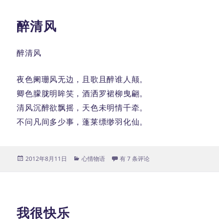
醉清风
醉清风
夜色阑珊风无边，且歌且醉谁人颠。
卿色朦胧明眸笑，酒洒罗裙柳曳翩。
清风沉醉欲飘摇，天色未明情千牵。
不问凡间多少事，蓬莱缥缈羽化仙。
发
分
醉清风
2012年8月11日
心情物语
有 7 条评论
布
类
于
我很快乐