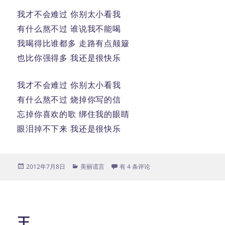
我才不会难过 你别太小看我
有什么熬不过 谁说我不能喝
我喝得比谁都多 走路有点颠簸
也比你强得多 我还是很快乐
我才不会难过 你别太小看我
有什么熬不过 烧掉你写的信
忘掉你喜欢的歌 绑住我的眼睛
眼泪掉不下来 我还是很快乐
发
分
我很快乐
2012年7月8日
美丽谎言
有 4 条评论
布
类
于
王