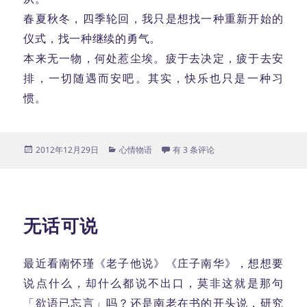
春夏秋冬，四季轮回，我只是想找一种重新开始的
仪式，找一种继续的勇气。
本来无一物，何处惹尘埃。疲于去决定，疲于去安
排，一切随遇而安吧。其实，快乐也只是一种习
惯。
发
分
回家
2012年12月29日
心情物语
有 3 条评论
布
类
于
无话可说
最近看南怀瑾《老子他说》《庄子南华》，想想要
说点什么，却什么都说不出口，莫非这就是那句
「欲语已忘言」吗？还是南老在书的开头说，研究