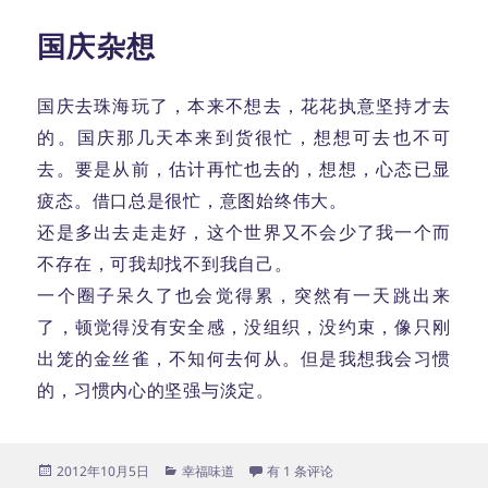
国庆杂想
国庆去珠海玩了，本来不想去，花花执意坚持才去
的。国庆那几天本来到货很忙，想想可去也不可
去。要是从前，估计再忙也去的，想想，心态已显
疲态。借口总是很忙，意图始终伟大。
还是多出去走走好，这个世界又不会少了我一个而
不存在，可我却找不到我自己。
一个圈子呆久了也会觉得累，突然有一天跳出来
了，顿觉得没有安全感，没组织，没约束，像只刚
出笼的金丝雀，不知何去何从。但是我想我会习惯
的，习惯内心的坚强与淡定。
发
分
国庆杂想
2012年10月5日
幸福味道
有 1 条评论