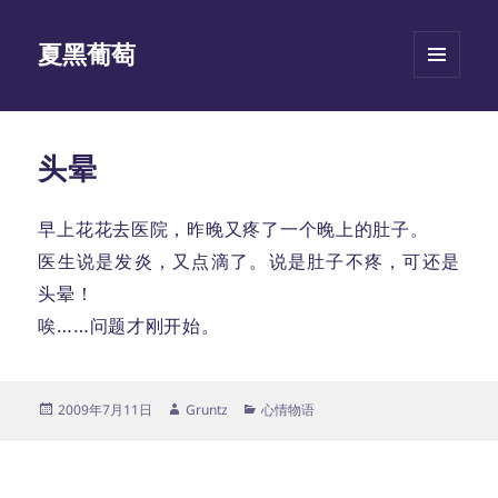
夏黑葡萄
菜单和
挂件
头晕
早上花花去医院，昨晚又疼了一个晚上的肚子。
医生说是发炎，又点滴了。说是肚子不疼，可还是
头晕！
唉……问题才刚开始。
发
作
分
2009年7月11日
Gruntz
心情物语
布
者
类
于